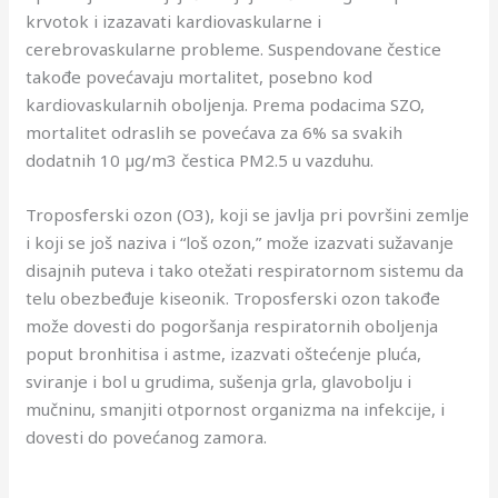
krvotok i izazavati kardiovaskularne i
cerebrovaskularne probleme. Suspendovane čestice
takođe povećavaju mortalitet, posebno kod
kardiovaskularnih oboljenja. Prema podacima SZO,
mortalitet odraslih se povećava za 6% sa svakih
dodatnih 10 µg/m3 čestica PM2.5 u vazduhu.
Troposferski ozon (O3), koji se javlja pri površini zemlje
i koji se još naziva i “loš ozon,” može izazvati sužavanje
disajnih puteva i tako otežati respiratornom sistemu da
telu obezbeđuje kiseonik. Troposferski ozon takođe
može dovesti do pogoršanja respiratornih oboljenja
poput bronhitisa i astme, izazvati oštećenje pluća,
sviranje i bol u grudima, sušenja grla, glavobolju i
mučninu, smanjiti otpornost organizma na infekcije, i
dovesti do povećanog zamora.