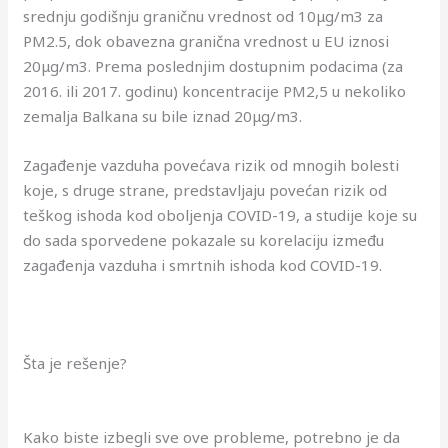
srednju godišnju graničnu vrednost od 10μg/m3 za
PM2.5, dok obavezna granična vrednost u EU iznosi
20μg/m3. Prema poslednjim dostupnim podacima (za
2016. ili 2017. godinu) koncentracije PM2,5 u nekoliko
zemalja Balkana su bile iznad 20μg/m3.
Zagađenje vazduha povećava rizik od mnogih bolesti
koje, s druge strane, predstavljaju povećan rizik od
teškog ishoda kod oboljenja COVID-19, a studije koje su
do sada sporvedene pokazale su korelaciju između
zagađenja vazduha i smrtnih ishoda kod COVID-19.
Šta je rešenje?
Kako biste izbegli sve ove probleme, potrebno je da