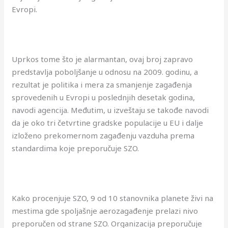
Evropi.
Uprkos tome što je alarmantan, ovaj broj zapravo
predstavlja poboljšanje u odnosu na 2009. godinu, a
rezultat je politika i mera za smanjenje zagađenja
sprovedenih u Evropi u poslednjih desetak godina,
navodi agencija. Međutim, u izveštaju se takođe navodi
da je oko tri četvrtine gradske populacije u EU i dalje
izloženo prekomernom zagađenju vazduha prema
standardima koje preporučuje SZO.
Kako procenjuje SZO, 9 od 10 stanovnika planete živi na
mestima gde spoljašnje aerozagađenje prelazi nivo
preporučen od strane SZO. Organizacija preporučuje