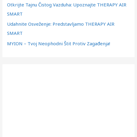
з
Otkrijte Tajnu Čistog Vazduha: Upoznajte THERAPY AIR
а
SMART
:
Udahnite Osveženje: Predstavljamo THERAPY AIR
SMART
MYION – Tvoj Neophodni Štit Protiv Zagađenja!