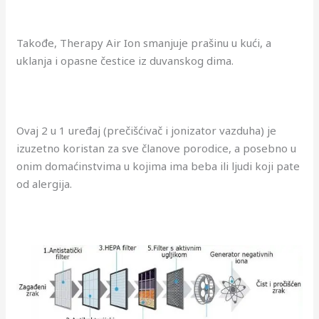
Takođe, Therapy Air Ion smanjuje prašinu u kući, a
uklanja i opasne čestice iz duvanskog dima.
Ovaj 2 u 1 uređaj (prečišćivač i jonizator vazduha) je
izuzetno koristan za sve članove porodice, a posebno u
onim domaćinstvima u kojima ima beba ili ljudi koji pate
od alergija.