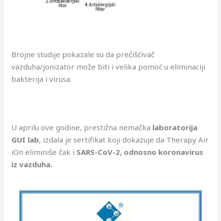
Brojne studije pokazale su da prečišćivač
vazduha/jonizator može biti i velika pomoć u eliminaciji
bakterija i virusa.
U aprilu ove godine, prestižna nemačka
laboratorija
GUI lab
, izdala je sertifikat koji dokazuje da Therapy Air
iOn eliminiše čak i
SARS-CoV-2, odnosno koronavirus
iz vazduha.