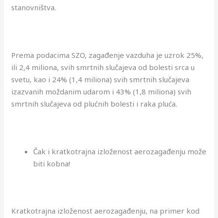
stanovništva.
Prema podacima SZO, zagađenje vazduha je uzrok 25%,
ili 2,4 miliona, svih smrtnih slučajeva od bolesti srca u
svetu, kao i 24% (1,4 miliona) svih smrtnih slučajeva
izazvanih moždanim udarom i 43% (1,8 miliona) svih
smrtnih slučajeva od plućnih bolesti i raka pluća.
Čak i kratkotrajna izloženost aerozagađenju može
biti kobna!
Kratkotrajna izloženost aerozagađenju, na primer kod