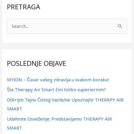
PRETRAGA
П
р
е
т
POSLEDNJE OBJAVE
р
а
MYION – Čuvar vašeg zdravlja u svakom koraku!
г
Šta Therapy Air Smart čini toliko superiornim?
а
з
Otkrijte Tajnu Čistog Vazduha: Upoznajte THERAPY AIR
а
SMART
:
Udahnite Osveženje: Predstavljamo THERAPY AIR
SMART