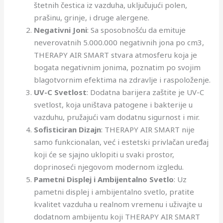
štetnih čestica iz vazduha, uključujući polen,
prašinu, grinje, i druge alergene.
Negativni Joni
: Sa sposobnošću da emituje
neverovatnih 5.000.000 negativnih jona po cm3,
THERAPY AIR SMART stvara atmosferu koja je
bogata negativnim jonima, poznatim po svojim
blagotvornim efektima na zdravlje i raspoloženje.
UV-C Svetlost
: Dodatna barijera zaštite je UV-C
svetlost, koja uništava patogene i bakterije u
vazduhu, pružajući vam dodatnu sigurnost i mir.
Sofisticiran Dizajn
: THERAPY AIR SMART nije
samo funkcionalan, već i estetski privlačan uređaj
koji će se sjajno uklopiti u svaki prostor,
doprinoseći njegovom modernom izgledu.
Pametni Displej i Ambijentalno Svetlo
: Uz
pametni displej i ambijentalno svetlo, pratite
kvalitet vazduha u realnom vremenu i uživajte u
dodatnom ambijentu koji THERAPY AIR SMART