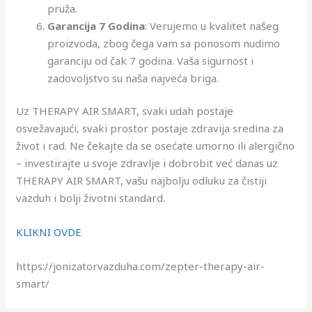
pruža.
Garancija 7 Godina
: Verujemo u kvalitet našeg
proizvoda, zbog čega vam sa ponosom nudimo
garanciju od čak 7 godina. Vaša sigurnost i
zadovoljstvo su naša najveća briga.
Uz THERAPY AIR SMART, svaki udah postaje
osvežavajući, svaki prostor postaje zdravija sredina za
život i rad. Ne čekajte da se osećate umorno ili alergično
– investirajte u svoje zdravlje i dobrobit već danas uz
THERAPY AIR SMART, vašu najbolju odluku za čistiji
vazduh i bolji životni standard.
KLIKNI OVDE
https://jonizatorvazduha.com/zepter-therapy-air-
smart/