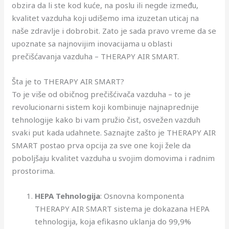
obzira da li ste kod kuće, na poslu ili negde između,
kvalitet vazduha koji udišemo ima izuzetan uticaj na
naše zdravlje i dobrobit. Zato je sada pravo vreme da se
upoznate sa najnovijim inovacijama u oblasti
prečišćavanja vazduha – THERAPY AIR SMART.
Šta je to THERAPY AIR SMART?
To je više od običnog prečišćivača vazduha – to je
revolucionarni sistem koji kombinuje najnaprednije
tehnologije kako bi vam pružio čist, osvežen vazduh
svaki put kada udahnete. Saznajte zašto je THERAPY AIR
SMART postao prva opcija za sve one koji žele da
poboljšaju kvalitet vazduha u svojim domovima i radnim
prostorima.
HEPA Tehnologija
: Osnovna komponenta
THERAPY AIR SMART sistema je dokazana HEPA
tehnologija, koja efikasno uklanja do 99,9%