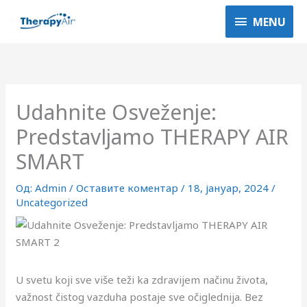
Пређи
MENU
MENU
на
садржај
Udahnite Osveženje:
Predstavljamo THERAPY AIR
SMART
Од:
Admin
/
Оставите коментар
/
18, јануар, 2024
/
Uncategorized
U svetu koji sve više teži ka zdravijem načinu života,
važnost čistog vazduha postaje sve očiglednija. Bez