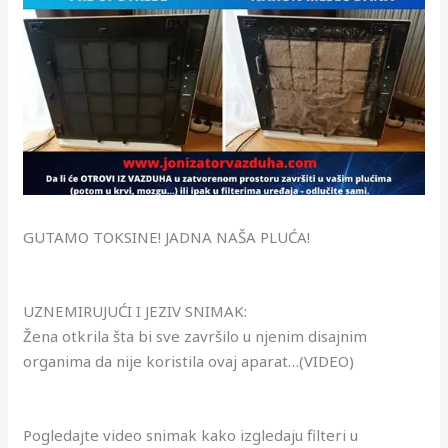
GUTAMO TOKSINE! JADNA NAŠA PLUĆA!
UZNEMIRUJUĆI I JEZIV SNIMAK:
Žena otkrila šta bi sve završilo u njenim disajnim
organima da nije koristila ovaj aparat…(VIDEO)
Pogledajte video snimak kako izgledaju filteri u