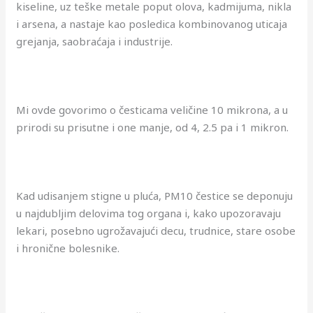
kiseline, uz teške metale poput olova, kadmijuma, nikla
i arsena, a nastaje kao posledica kombinovanog uticaja
grejanja, saobraćaja i industrije.
Mi ovde govorimo o česticama veličine 10 mikrona, a u
prirodi su prisutne i one manje, od 4, 2.5 pa i 1 mikron.
Kad udisanjem stigne u pluća, PM10 čestice se deponuju
u najdubljim delovima tog organa i, kako upozoravaju
lekari, posebno ugrožavajući decu, trudnice, stare osobe
i hronične bolesnike.