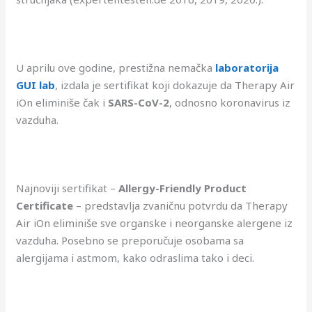
U aprilu ove godine, prestižna nemačka
laboratorija
GUI lab
, izdala je sertifikat koji dokazuje da Therapy Air
iOn eliminiše čak i
SARS-CoV-2
, odnosno koronavirus iz
vazduha.
Najnoviji sertifikat –
Allergy-Friendly Product
Certificate
– predstavlja zvaničnu potvrdu da Therapy
Air iOn eliminiše sve organske i neorganske alergene iz
vazduha. Posebno se preporučuje osobama sa
alergijama i astmom, kako odraslima tako i deci.