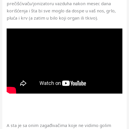
prečišćivaču/jonizatoru vazduha nakon mesec dana
korišćenja i šta bi sve moglo da dospe u vaš nos, grlo,
pluća i krv (a zatim u bilo koji organ ili tkivo).
A sta je sa onim zagađivačima koje ne vidimo golim