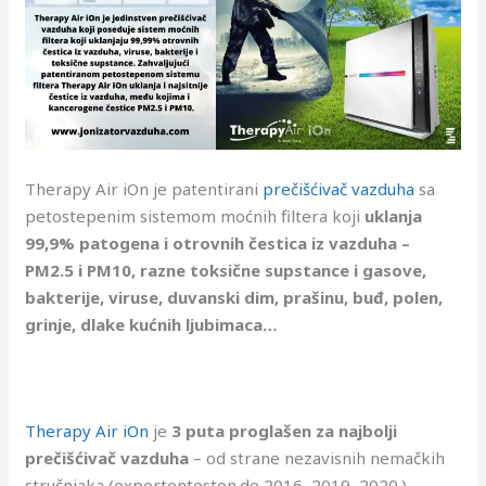
Therapy Air iOn je patentirani
prečišćivač vazduha
sa
petostepenim sistemom moćnih filtera koji
uklanja
99,9% patogena i otrovnih čestica iz vazduha –
PM2.5 i PM10, razne toksične supstance i gasove,
bakterije, viruse, duvanski dim, prašinu, buđ, polen,
grinje, dlake kućnih ljubimaca…
Therapy Air iOn
je
3 puta proglašen za najbolji
prečišćivač vazduha
– od strane nezavisnih nemačkih
stručnjaka (expertentesten.de 2016, 2019, 2020.).