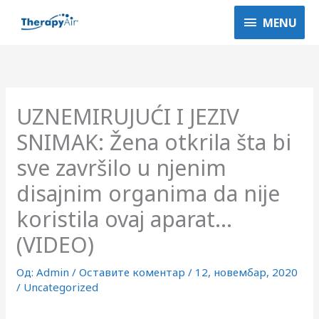
Пређи
MENU
MENU
на
садржај
UZNEMIRUJUĆI I JEZIV
SNIMAK: Žena otkrila šta bi
sve završilo u njenim
disajnim organima da nije
koristila ovaj aparat…
(VIDEO)
Од:
Admin
/
Оставите коментар
/
12, новембар, 2020
/
Uncategorized