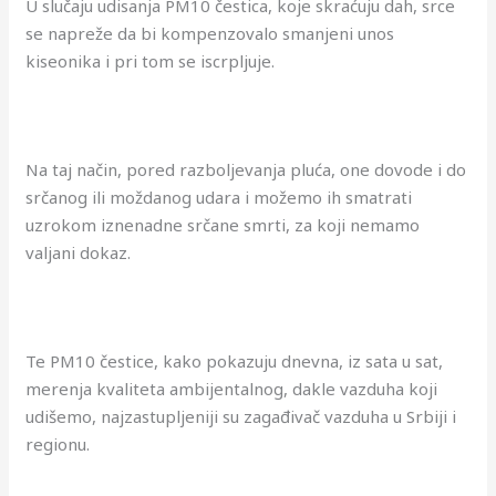
U slučaju udisanja PM10 čestica, koje skraćuju dah, srce
se napreže da bi kompenzovalo smanjeni unos
kiseonika i pri tom se iscrpljuje.
Na taj način, pored razboljevanja pluća, one dovode i do
srčanog ili moždanog udara i možemo ih smatrati
uzrokom iznenadne srčane smrti, za koji nemamo
valjani dokaz.
Te PM10 čestice, kako pokazuju dnevna, iz sata u sat,
merenja kvaliteta ambijentalnog, dakle vazduha koji
udišemo, najzastupljeniji su zagađivač vazduha u Srbiji i
regionu.