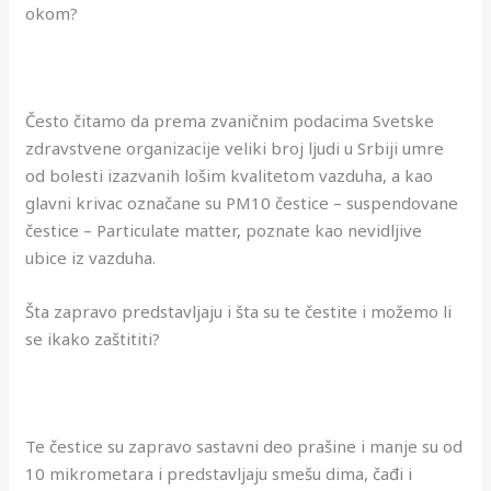
okom?
Često čitamo da prema zvaničnim podacima Svetske
zdravstvene organizacije veliki broj ljudi u Srbiji umre
od bolesti izazvanih lošim kvalitetom vazduha, a kao
glavni krivac označane su PM10 čestice – suspendovane
čestice – Particulate matter, poznate kao nevidljive
ubice iz vazduha.
Šta zapravo predstavljaju i šta su te čestite i možemo li
se ikako zaštititi?
Te čestice su zapravo sastavni deo prašine i manje su od
10 mikrometara i predstavljaju smešu dima, čađi i