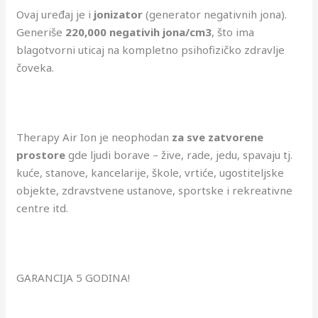
Ovaj uređaj je i
jonizator
(generator negativnih jona).
Generiše
220,000 negativih jona/cm3
, što ima
blagotvorni uticaj na kompletno psihofizičko zdravlje
čoveka.
Therapy Air Ion je neophodan
za sve zatvorene
prostore
gde ljudi borave – žive, rade, jedu, spavaju tj.
kuće, stanove, kancelarije, škole, vrtiće, ugostiteljske
objekte, zdravstvene ustanove, sportske i rekreativne
centre itd.
GARANCIJA 5 GODINA!