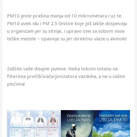
PM10 jeste prašina manja od 10 mikrometara i uz te
PM10 uvek idu i PM 2.5 čestice koje još lakše dospevaju
u organizam jer su sitnije, i upravo one sa sobom nose
teške metele – opasnije su jer direktno ulaze u alveole!
Zaštite vaše disajne puteve. Neka toksini ostanu na
filterima prečišćivača/jonizatora vazduha, a ne u vašim
plućima!