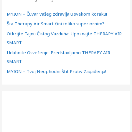
а
MYION – Čuvar vašeg zdravlja u svakom koraku!
г
Šta Therapy Air Smart čini toliko superiornim?
а
з
Otkrijte Tajnu Čistog Vazduha: Upoznajte THERAPY AIR
а
SMART
:
Udahnite Osveženje: Predstavljamo THERAPY AIR
SMART
MYION – Tvoj Neophodni Štit Protiv Zagađenja!