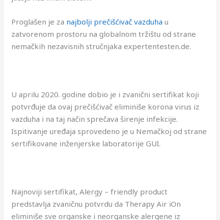
Proglašen je za
najbolji prečišćivač vazduha
u
zatvorenom prostoru na globalnom tržištu od strane
nemačkih nezavisnih stručnjaka expertentesten.de.
U aprilu 2020. godine dobio je i zvanični sertifikat koji
potvrđuje da ovaj prečišćivač eliminiše korona virus iz
vazduha i na taj način sprečava širenje infekcije.
Ispitivanje uređaja sprovedeno je u Nemačkoj od strane
sertifikovane inženjerske laboratorije GUI.
Najnoviji sertifikat, Alergy – friendly product
predstavlja zvaničnu potvrdu da Therapy Air iOn
eliminiše sve organske i neorganske alergene iz