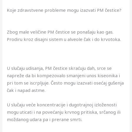
Koje zdravstvene probleme mogu izazvati PM čestice?
Zbog male veličine PM čestice se ponašaju kao gas.
Prodiru kroz disajni sistem u alveole čak i do krvotoka.
U slučaju udisanja, PM čestice skraćuju dah, srce se
napreže da bi kompezovalo smanjeni unos kiseonika i
pri tom se iscrpljuje. Često mogu izazvati osećaj gušenja
čak i napad astme.
U slučaju veće koncentracije i dugotrajnoj izloženosti
mogu uticati i na povećanju krvnog pritiska, srčanog ili
moždanog udara pa i prerane smrti.