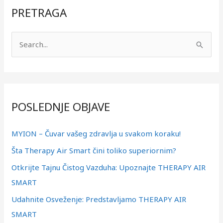
PRETRAGA
П
р
е
т
POSLEDNJE OBJAVE
р
а
MYION – Čuvar vašeg zdravlja u svakom koraku!
г
Šta Therapy Air Smart čini toliko superiornim?
а
з
Otkrijte Tajnu Čistog Vazduha: Upoznajte THERAPY AIR
а
SMART
:
Udahnite Osveženje: Predstavljamo THERAPY AIR
SMART