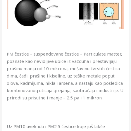
PM čestice – suspendovane čestice – Particulate matter,
poznate kao nevidljive ubice iz vazduha i prestavljaju
prašinu manju od 10 mikrona, mešavinu čvrstih čestica
dima, čađi, prašine i kiseline, uz teške metale poput
olova, kadmijuma, nikla i arsena, a nastaju kao posledica
kombinovanog uticaja grejanja, saobraćaja i industrije. U
prirodi su prisutne i manje – 2.5 pa i 1 mikron.
Uz PM10 uvek idu i PM2.5 čestice koje još lakše