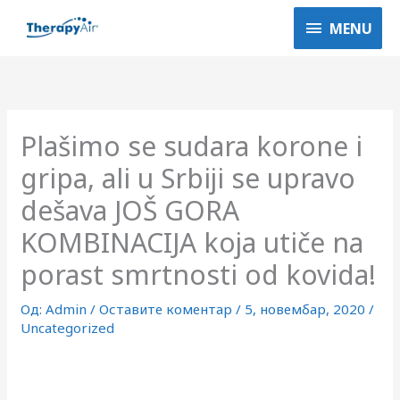
Пређи
MENU
MENU
на
садржај
Plašimo se sudara korone i
gripa, ali u Srbiji se upravo
dešava JOŠ GORA
KOMBINACIJA koja utiče na
porast smrtnosti od kovida!
Од:
Admin
/
Оставите коментар
/
5, новембар, 2020
/
Uncategorized