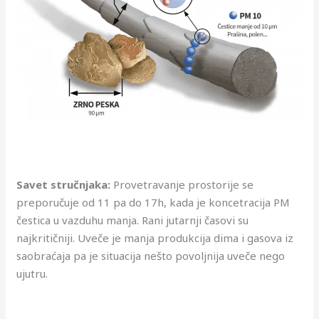
Savet stručnjaka:
Provetravanje prostorije se
preporučuje od 11 pa do 17h, kada je koncetracija PM
čestica u vazduhu manja. Rani jutarnji časovi su
najkritičniji. Uveče je manja produkcija dima i gasova iz
saobraćaja pa je situacija nešto povoljnija uveče nego
ujutru.