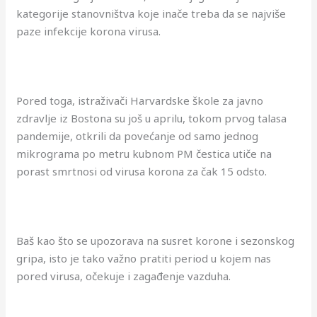
kategorije stanovništva koje inače treba da se najviše
paze infekcije korona virusa.
Pored toga, istraživači Harvardske škole za javno
zdravlje iz Bostona su još u aprilu, tokom prvog talasa
pandemije, otkrili da povećanje od samo jednog
mikrograma po metru kubnom PM čestica utiče na
porast smrtnosi od virusa korona za čak 15 odsto.
Baš kao što se upozorava na susret korone i sezonskog
gripa, isto je tako važno pratiti period u kojem nas
pored virusa, očekuje i zagađenje vazduha.