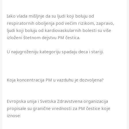
Iako vlada mišljnje da su ljudi koji boluju od
respiratornih oboljenja pod većim rizikom, zapravo,
ljudi koji boluju od kardiovaskularnih bolesti su više
izloženi štetnom dejstvu PM čestica.
U najugroženiju kategoriju spadaju deca i stariji.
Koja koncentracija PM u vazduhu je dozvoljena?
Evropska unija i Svetska Zdravstvena organizacija
propisale su granične vrednosti za PM čestice koje
iznose: