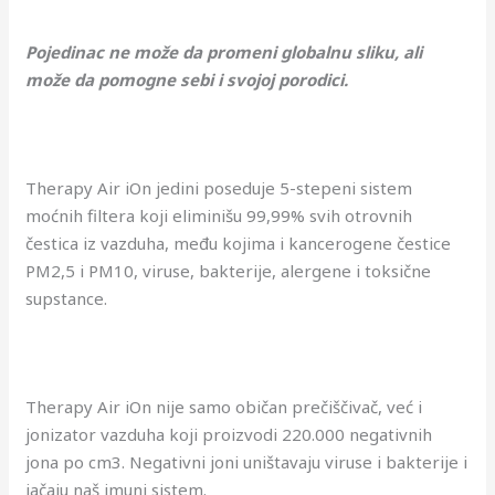
Pojedinac ne može da promeni globalnu sliku, ali
može da pomogne sebi i svojoj porodici.
Therapy Air iOn jedini poseduje 5-stepeni sistem
moćnih filtera koji eliminišu 99,99% svih otrovnih
čestica iz vazduha, među kojima i kancerogene čestice
PM2,5 i PM10, viruse, bakterije, alergene i toksične
supstance.
Therapy Air iOn nije samo običan prečiščivač, već i
jonizator vazduha koji proizvodi 220.000 negativnih
jona po cm3. Negativni joni uništavaju viruse i bakterije i
jačaju naš imuni sistem.