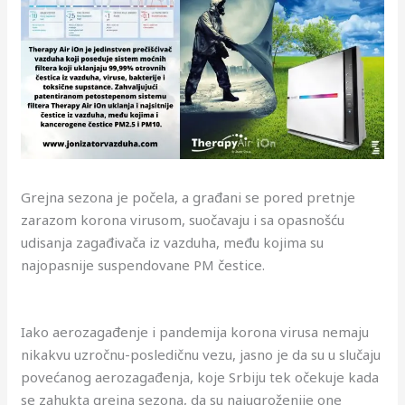
Grejna sezona je počela, a građani se pored pretnje
zarazom korona virusom, suočavaju i sa opasnošću
udisanja zagađivača iz vazduha, među kojima su
najopasnije suspendovane PM čestice.
Iako aerozagađenje i pandemija korona virusa nemaju
nikakvu uzročnu-posledičnu vezu, jasno je da su u slučaju
povećanog aerozagađenja, koje Srbiju tek očekuje kada
se zahukta grejna sezona, da su najugroženije one