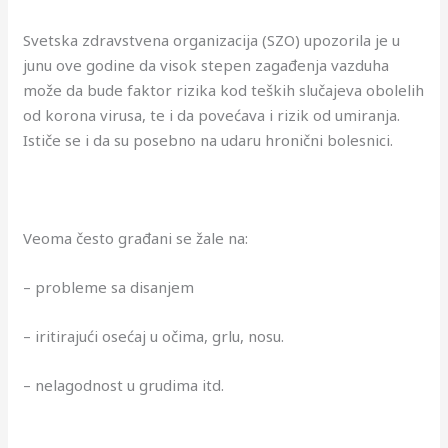
Svetska zdravstvena organizacija (SZO) upozorila je u
junu ove godine da visok stepen zagađenja vazduha
može da bude faktor rizika kod teških slučajeva obolelih
od korona virusa, te i da povećava i rizik od umiranja.
Ističe se i da su posebno na udaru hronični bolesnici.
Veoma često građani se žale na:
– probleme sa disanjem
– iritirajući osećaj u očima, grlu, nosu.
– nelagodnost u grudima itd.