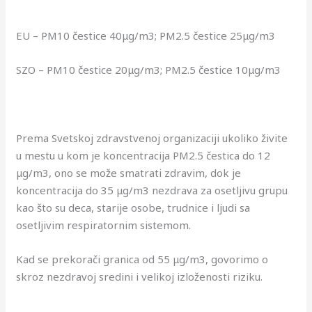
EU – PM10 čestice 40μg/m3; PM2.5 čestice 25μg/m3
SZO – PM10 čestice 20μg/m3; PM2.5 čestice 10μg/m3
Prema Svetskoj zdravstvenoj organizaciji ukoliko živite
u mestu u kom je koncentracija PM2.5 čestica do 12
μg/m3, ono se može smatrati zdravim, dok je
koncentracija do 35 μg/m3 nezdrava za osetljivu grupu
kao što su deca, starije osobe, trudnice i ljudi sa
osetljivim respiratornim sistemom.
Kad se prekorači granica od 55 μg/m3, govorimo o
skroz nezdravoj sredini i velikoj izloženosti riziku.