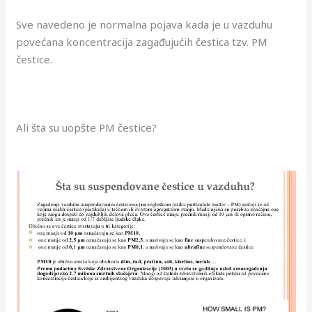
Sve navedeno je normalna pojava kada je u vazduhu
povećana koncentracija zagađujućih čestica tzv. PM
čestice.
Ali šta su uopšte PM čestice?