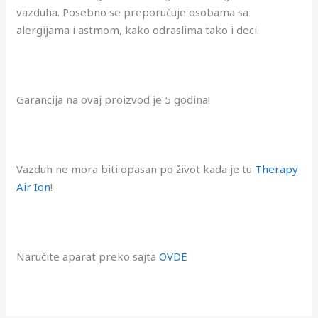
vazduha. Posebno se preporučuje osobama sa
alergijama i astmom, kako odraslima tako i deci.
Garancija na ovaj proizvod je 5 godina!
Vazduh ne mora biti opasan po život kada je tu
Therapy
Air Ion
!
Naručite aparat preko sajta
OVDE