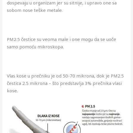
dospevaju u organizam jer su sitnije, i upravo one sa
sobom nose teške metale.
PM2.5 čestice su veoma male i one mogu da se uoče
samo pomoću mikroskopa.
Vlas kose u prečniku je od 50-70 mikrona, dok je PM2.5
čestica 2.5 mikrona – što predstavlja 3% prečnika vlasi
kose.