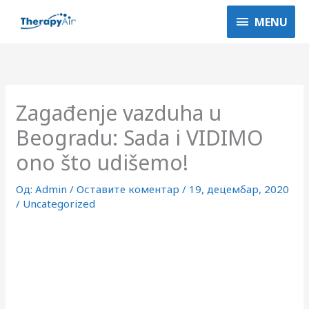
Пређи
MENU
MENU
на
садржај
Zagađenje vazduha u
Beogradu: Sada i VIDIMO
ono što udišemo!
Од:
Admin
/
Оставите коментар
/
19, децембар, 2020
/
Uncategorized