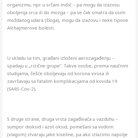
organizmu, npr. u srčani mišić – pa mogu da izazovu
oboljenja srca ili do mozga – pa se čak smatra da osim
moždanog udara (šloga), mogu da izazovu i neke tipove
Alchajmerove bolesti.
U skladu sa tim, građani izloženi aerozagađenju –
spadaju u „rizične grupe“. Takve osobe, prema naučnim
studijama, češće oboljevaju od korona virusa ili
završavaju sa fatalim komplikacijama od kovida 19
(SARS-Cov-2).
S druge strane, druga vrsta zagađivača u vazduhu –
sumpor dioksid i azot oksid, pomešani sa vodom
(vlagom) stvaraju jake kiseline, pa ako izlazimo napolje