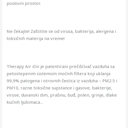
poslovni prostor.
Ne čekajte! Zaštitite se od virusa, bakterija, alergena i
toksičnih materija na vreme!
Therapy Air iOn je patentirani prečišćivač vazduha sa
petostepenim sistemom moćnih filtera koji uklanja
99,9% patogena i otrovnih čestica iz vazduha – PM2.5 i
PM10, razne toksične supstance i gasove, bakterije,
viruse, duvanski dim, prašinu, buđ, polen, grinje, dlake
kućnih ljubimaca…