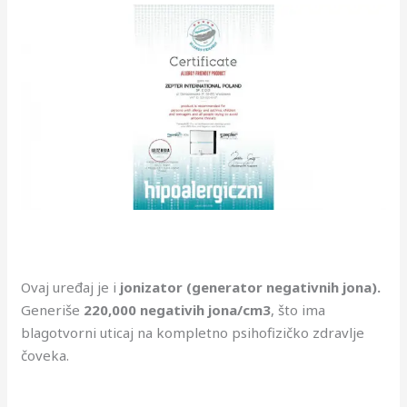
Ovaj uređaj je i
jonizator (generator negativnih jona).
Generiše
220,000 negativih jona/cm3
, što ima
blagotvorni uticaj na kompletno psihofizičko zdravlje
čoveka.