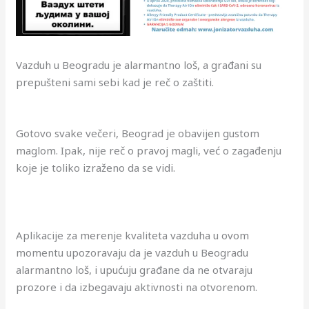
Vazduh u Beogradu je alarmantno loš, a građani su
prepušteni sami sebi kad je reč o zaštiti.
Gotovo svake večeri, Beograd je obavijen gustom
maglom. Ipak, nije reč o pravoj magli, već o zagađenju
koje je toliko izraženo da se vidi.
Aplikacije za merenje kvaliteta vazduha u ovom
momentu upozoravaju da je vazduh u Beogradu
alarmantno loš, i upućuju građane da ne otvaraju
prozore i da izbegavaju aktivnosti na otvorenom.