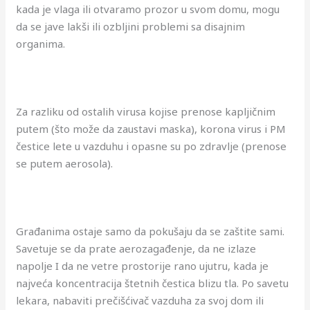
kada je vlaga ili otvaramo prozor u svom domu, mogu
da se jave lakši ili ozbljini problemi sa disajnim
organima.
Za razliku od ostalih virusa kojise prenose kapljičnim
putem (što može da zaustavi maska), korona virus i PM
čestice lete u vazduhu i opasne su po zdravlje (prenose
se putem aerosola).
Građanima ostaje samo da pokušaju da se zaštite sami.
Savetuje se da prate aerozagađenje, da ne izlaze
napolje I da ne vetre prostorije rano ujutru, kada je
najveća koncentracija štetnih čestica blizu tla. Po savetu
lekara, nabaviti prečišćivač vazduha za svoj dom ili