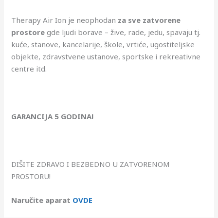
Therapy Air Ion je neophodan
za sve zatvorene
prostore
gde ljudi borave – žive, rade, jedu, spavaju tj.
kuće, stanove, kancelarije, škole, vrtiće, ugostiteljske
objekte, zdravstvene ustanove, sportske i rekreativne
centre itd.
GARANCIJA 5 GODINA!
DIŠITE ZDRAVO I BEZBEDNO U ZATVORENOM
PROSTORU!
Naručite aparat
OVDE