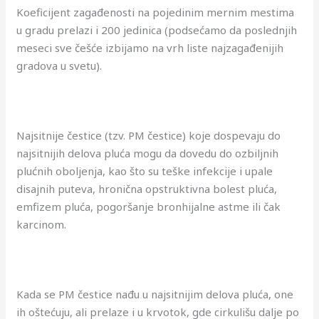
Koeficijent zagađenosti na pojedinim mernim mestima
u gradu prelazi i 200 jedinica (podsećamo da poslednjih
meseci sve češće izbijamo na vrh liste najzagađenijih
gradova u svetu).
Najsitnije čestice (tzv. PM čestice) koje dospevaju do
najsitnijih delova pluća mogu da dovedu do ozbiljnih
plućnih oboljenja, kao što su teške infekcije i upale
disajnih puteva, hronična opstruktivna bolest pluća,
emfizem pluća, pogoršanje bronhijalne astme ili čak
karcinom.
Kada se PM čestice nađu u najsitnijim delova pluća, one
ih oštećuju, ali prelaze i u krvotok, gde cirkulišu dalje po