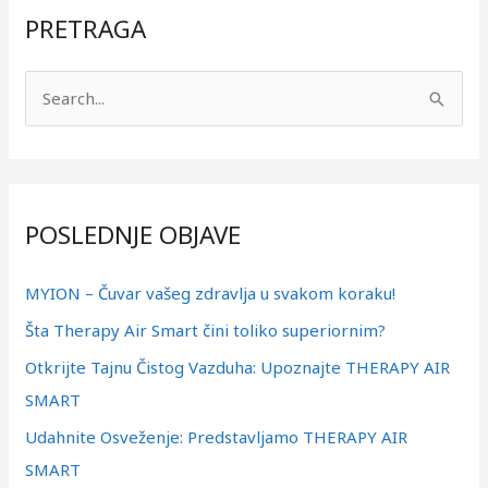
PRETRAGA
П
р
е
т
POSLEDNJE OBJAVE
р
а
MYION – Čuvar vašeg zdravlja u svakom koraku!
г
Šta Therapy Air Smart čini toliko superiornim?
а
з
Otkrijte Tajnu Čistog Vazduha: Upoznajte THERAPY AIR
а
SMART
:
Udahnite Osveženje: Predstavljamo THERAPY AIR
SMART