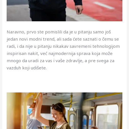
Naravno, prvo ste pomislili da je u pitanju samo još
jedan novi modni trend, ali sada ćete saznati o čemu se
radi, i da nije u pitanju nikakav savremeni tehnologijom
inspirisan nakit, već najmodernija sprava koja može
mnogo da uradi za vas i vaše zdravlje, a pre svega za
vazduh koji udišete.