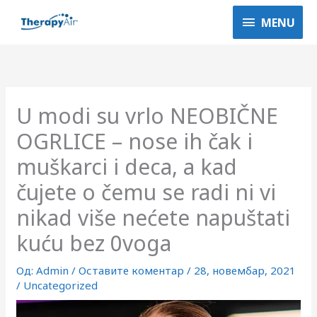
Пређи
MENU
MENU
на
садржај
U modi su vrlo NEOBIČNE
OGRLICE – nose ih čak i
muškarci i deca, a kad
čujete o čemu se radi ni vi
nikad više nećete napuštati
kuću bez 0voga
Од:
Admin
/
Оставите коментар
/
28, новембар, 2021
/
Uncategorized