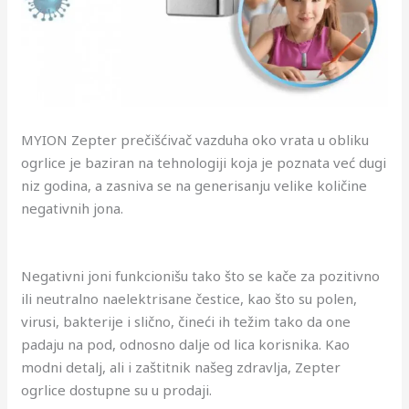
MYION Zepter prečišćivač vazduha oko vrata u obliku
ogrlice je baziran na tehnologiji koja je poznata već dugi
niz godina, a zasniva se na generisanju velike količine
negativnih jona.
Negativni joni funkcionišu tako što se kače za pozitivno
ili neutralno naelektrisane čestice, kao što su polen,
virusi, bakterije i slično, čineći ih težim tako da one
padaju na pod, odnosno dalje od lica korisnika. Kao
modni detalj, ali i zaštitnik našeg zdravlja, Zepter
ogrlice dostupne su u prodaji.