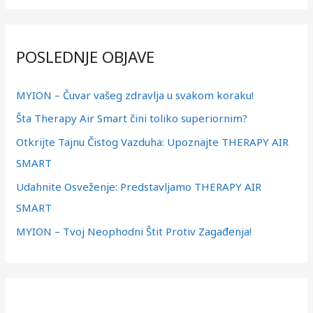
е
т
POSLEDNJE OBJAVE
р
а
MYION – Čuvar vašeg zdravlja u svakom koraku!
г
Šta Therapy Air Smart čini toliko superiornim?
а
з
Otkrijte Tajnu Čistog Vazduha: Upoznajte THERAPY AIR
а
SMART
:
Udahnite Osveženje: Predstavljamo THERAPY AIR
SMART
MYION – Tvoj Neophodni Štit Protiv Zagađenja!