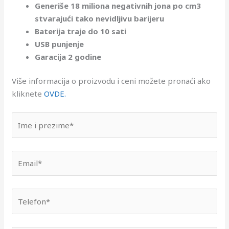
Generiše 18 miliona negativnih jona po cm3
stvarajući tako nevidljivu barijeru
Baterija traje do 10 sati
USB punjenje
Garacija 2 godine
Više informacija o proizvodu i ceni možete pronaći ako
kliknete
OVDE.