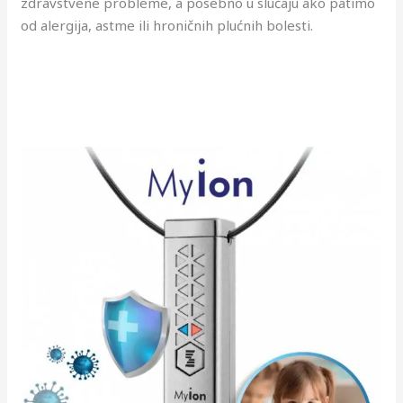
zdravstvene probleme, a posebno u slučaju ako patimo
od alergija, astme ili hroničnih plućnih bolesti.