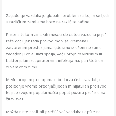
Zagađenje vazduha je globalni problem sa kojim se ljudi
u različitim zemljama bore na različite načine.
Pritom, tokom zimskih meseci do čistog vazduha je još
teže doći, jer tada provodimo više vremena u
zatvorenim prostorijama, gde smo izloženi ne samo
zagađenju koje ulazi spolja, već i brojnim virusnim ili
bakterijskim respiratornim infekcijama, pa i štetnom
duvanskom dimu.
Među brojnim pristupima u borbi za čistiji vazduh, u
poslednje vreme prednjači jedan minijaturan proizvod,
koji se svojom popularnošću poput požara proširio na
čitav svet.
Možda niste znali, ali prečišćivač vazduha uopšte ne