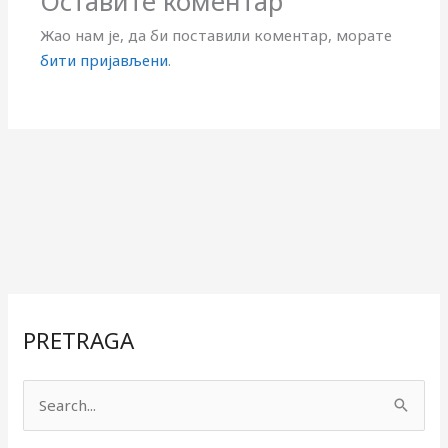
Оставите коментар
Жао нам је, да би поставили коментар, морате
бити пријављени
.
PRETRAGA
П
р