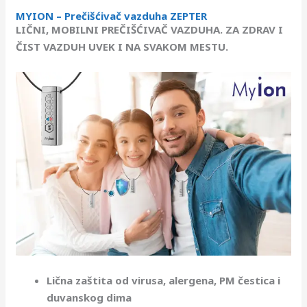
MYION – Prečišćivač vazduha ZEPTER
LIČNI, MOBILNI PREČIŠĆIVAČ VAZDUHA.
ZA ZDRAV I
ČIST VAZDUH UVEK I NA SVAKOM MESTU.
Lična zaštita od virusa, alergena, PM čestica i
duvanskog dima