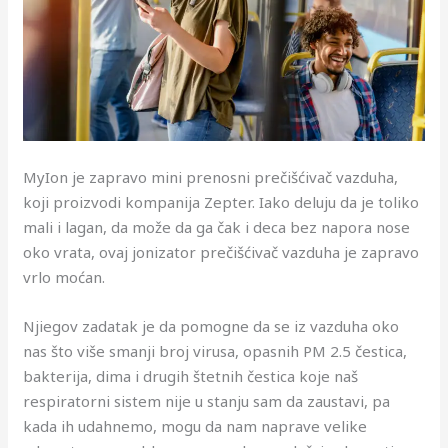
MyIon je zapravo mini prenosni prečišćivač vazduha,
koji proizvodi kompanija Zepter. Iako deluju da je toliko
mali i lagan, da može da ga čak i deca bez napora nose
oko vrata, ovaj jonizator prečišćivač vazduha je zapravo
vrlo moćan.
Njiegov zadatak je da pomogne da se iz vazduha oko
nas što više smanji broj virusa, opasnih PM 2.5 čestica,
bakterija, dima i drugih štetnih čestica koje naš
respiratorni sistem nije u stanju sam da zaustavi, pa
kada ih udahnemo, mogu da nam naprave velike