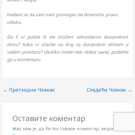
Nadam se da sam vam pomogao da donesete pravu
odluku.
Da li vi pušite ili ste izloženi sekundarno duvanskom
dimu? Kako vi izlazite na kraj sa duvanskim dimom u
vašem prostoru? Ukoliko imate neki dobar savet, podelite
ga u komentaru.
←
Претходни Чланак
Следећи Чланак
→
Оставите коментар
Жао нам је, да би поставили коментар, морате