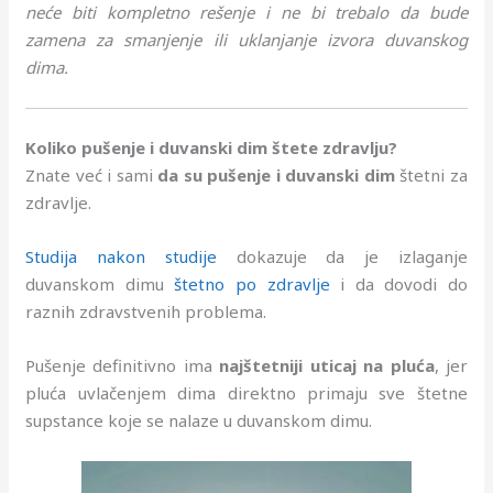
neće biti kompletno rešenje i ne bi trebalo da bude
zamena za smanjenje ili uklanjanje izvora duvanskog
dima.
Koliko pušenje i duvanski dim štete zdravlju?
Znate već i sami
da su
pušenje i duvanski dim
štetni za
zdravlje.
Studija nakon studije
dokazuje da je izlaganje
duvanskom dimu
štetno po zdravlje
i da dovodi do
raznih zdravstvenih problema.
Pušenje definitivno ima
najštetniji uticaj na
pluća
, jer
pluća uvlačenjem dima direktno primaju sve štetne
supstance koje se nalaze u duvanskom dimu.