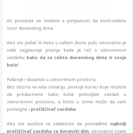
Ali ponekad ne možete u potpunosti da kontrolišete
izvor duvanskog dima.
Ako ste pušač ili neko u vašem domu puši, verovatno je
vaše najglavnije pitanje kada je reč o zatvorenom
vazduhu:
kako da se rešite duvanskog dima iz svoje
kuće
?
Pušenje i duvanski u zatvorenom prostoru
Bez obzira na vašu situaciju, postoje koraci koje možete
da preduzmete kako biste poboljšali vazduh u
zatvorenom prostoru, a često u tome može da vam
pomogne i
prečišćivač vazduha
.
Ako ste suočeni sa zadatkom da pronađete
najbolji
prečišćivač vazduha za duvanski dim
, verovatno znate