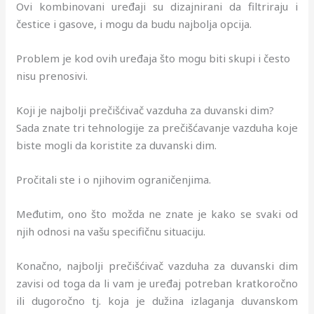
Ovi kombinovani uređaji su dizajnirani da filtriraju i
čestice i gasove, i mogu da budu najbolja opcija.
Problem je kod ovih uređaja što mogu biti skupi i često
nisu prenosivi.
Koji je najbolji prečišćivač vazduha za duvanski dim?
Sada znate tri tehnologije za prečišćavanje vazduha koje
biste mogli da koristite za duvanski dim.
Pročitali ste i o njihovim ograničenjima.
Međutim, ono što možda ne znate je kako se svaki od
njih odnosi na vašu specifičnu situaciju.
Konačno, najbolji prečišćivač vazduha za duvanski dim
zavisi od toga da li vam je uređaj potreban kratkoročno
ili dugoročno tj. koja je dužina izlaganja duvanskom