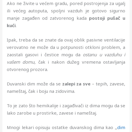
Ako ne živite u većem gradu, pored postrojenja za ugalj
ili većeg autoputa, spoljni vazduh je gotovo sigurno
manje zagađen od zatvorenog kada
postoji pušač u
kući
.
Ipak, treba da se znate da ovaj oblik pasivne ventilacije
verovatno ne može da u potpunosti otkloni problem, a
zaostali gasovi i čestice mogu da
ostanu u vazduhu i
vašem domu,
čak i nakon dužeg vremena ostavljanja
otvorenog prozora.
Duvanski dim može da se
zalepi za sve
– tepih, zavese,
nameštaj, čak i boju na zidovima.
To je zato što hemikalije i zagađivači iz dima mogu da se
lako zarobe u prostirke, zavese i nameštaj.
Mnogi lekari opisuju ostatke duvanskog dima kao ,,
dim