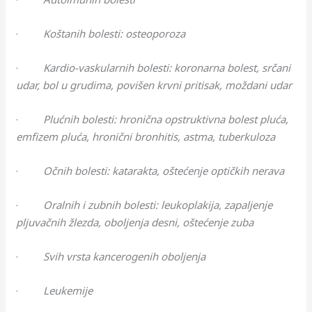
·
Koštanih bolesti: osteoporoza
·
Kardio-vaskularnih bolesti: koronarna bolest, srčani
udar, bol u grudima, povišen krvni pritisak, moždani udar
·
Plućnih bolesti: hronična opstruktivna bolest pluća,
emfizem pluća, hronični bronhitis, astma, tuberkuloza
·
Očnih bolesti: katarakta, oštećenje optičkih nerava
·
Oralnih i zubnih bolesti: leukoplakija, zapaljenje
pljuvačnih žlezda, oboljenja desni, oštećenje zuba
·
Svih vrsta kancerogenih oboljenja
·
Leukemije