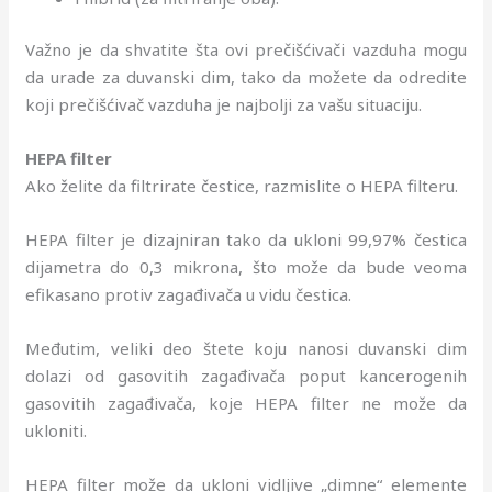
Važno je da shvatite šta ovi prečišćivači vazduha mogu
da urade za duvanski dim, tako da možete da odredite
koji prečišćivač vazduha je najbolji za vašu situaciju.
HEPA filter
Ako želite da filtrirate čestice, razmislite o HEPA filteru.
HEPA filter je dizajniran tako da ukloni 99,97% čestica
dijametra do 0,3 mikrona, što može da bude veoma
efikasano protiv zagađivača u vidu čestica.
Međutim, veliki deo štete koju nanosi duvanski dim
dolazi od gasovitih zagađivača poput kancerogenih
gasovitih zagađivača, koje HEPA filter ne može da
ukloniti.
HEPA filter može da ukloni vidljive „dimne“ elemente