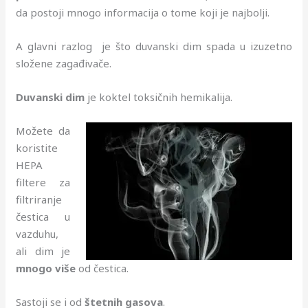
da postoji mnogo informacija o tome koji je najbolji.
A glavni razlog je što duvanski dim spada u izuzetno
složene zagađivače.
Duvanski dim
je koktel toksičnih hemikalija.
Možete da
koristite
HEPA
filtere za
filtriranje
čestica u
vazduhu,
ali dim je
mnogo više
od čestica.
Sastoji se i od
štetnih gasova
.