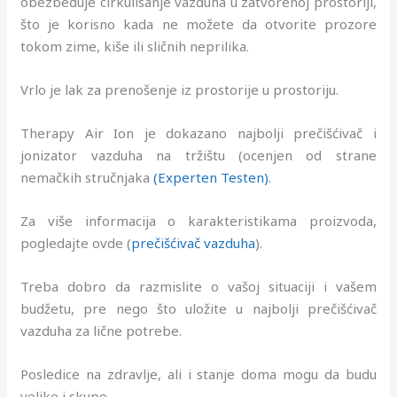
obezbeđuje cirkulisanje vazduha u zatvorenoj prostoriji,
što je korisno kada ne možete da otvorite prozore
tokom zime, kiše ili sličnih neprilika.
Vrlo je lak za prenošenje iz prostorije u prostoriju.
Therapy Air Ion je dokazano najbolji prečišćivač i
jonizator vazduha na tržištu (ocenjen od strane
nemačkih stručnjaka
(Experten Testen)
.
Za više informacija o karakteristikama proizvoda,
pogledajte ovde (
prečišćivač vazduha
).
Treba dobro da razmislite o vašoj situaciji i vašem
budžetu, pre nego što uložite u najbolji prečišćivač
vazduha za lične potrebe.
Posledice na zdravlje, ali i stanje doma mogu da budu
velike i skupe.