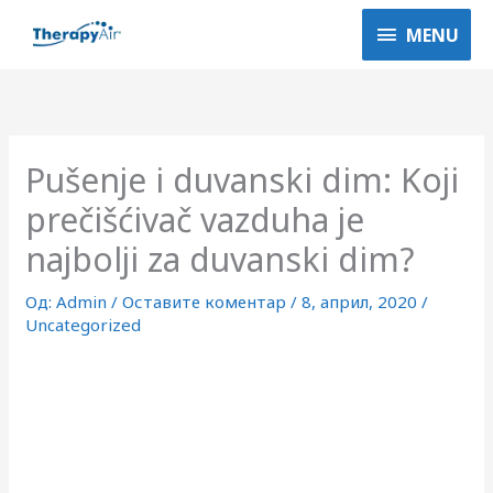
Пређи
MENU
MENU
на
садржај
Pušenje i duvanski dim: Koji
prečišćivač vazduha je
najbolji za duvanski dim?
Од:
Admin
/
Оставите коментар
/
8, април, 2020
/
Uncategorized