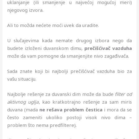
uklanjanje (ili smanjenje u najvećoj mogućoj meri)
njegovog izvora.
Ali to možda nećete moći uvek da uradite.
U slučajevima kada nemate drugog izbora nego da
budete izloženi duvanskom dimu,
prečišćivač vazduha
može da vam pomogne da smanjenjite nivo zagađivača.
Sada znate koji bi najbolji prečišćivač vazduha bio za
vašu situaciju.
Najbolje rešenje za duvanski dim može da bude
filter od
aktivnog uglja
, kao kratkotrajno rešenje za sam miris
duvana (mada
ne rešava problem čestica
i mora da se
često zameniti ukoliko postoji visok nivo dima –
problem što nema predfiltere).