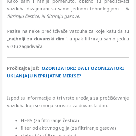
Kako sam i ranije pomenuto, obično su prečišćivači
vazduha dizajnirani sa samo jednom tehnologijom –
ili
filtriraju čestice, ili filtriraju gasove.
Pazite na neke prečišćivače vazduha za koje kažu da su
„
najbolji za duvanski dim“
, a ipak filtriraju samo jednu
vrstu zagađivača.
Pročitajte još:
OZONIZATORI: DA LI OZONIZATORI
UKLANJAJU NEPRIJATNE MIRISE?
Ispod su informacije o tri vrste uređaja za prečišćavanje
vazduha koji se mogu koristiti za duvanski dim:
HEPA (za filtriranje čestica)
filter od aktivnog uglja (za filtriranje gasova)
i hibrid (za filtriranje oba).