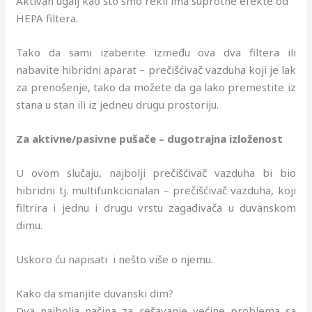
Aktivan ugalj kao što smo rekli ima suprotne efekte od
HEPA filtera.
Tako da sami izaberite između ova dva filtera ili
nabavite hibridni aparat – prečišćivač vazduha koji je lak
za prenošenje, tako da možete da ga lako premestite iz
stana u stan ili iz jedneu drugu prostoriju.
Za aktivne/pasivne pušače – dugotrajna izloženost
U ovom slučaju, najbolji prečišćivač vazduha bi bio
hibridni tj. multifunkcionalan – prečišćivač vazduha, koji
filtrira i jednu i drugu vrstu zagađivača u duvanskom
dimu.
Uskoro ću napisati i nešto više o njemu.
Kako da smanjite duvanski dim?
Dva najbolja načina za rešavanje većine problema sa