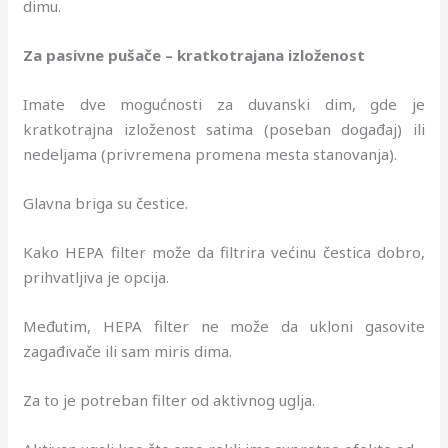
dimu.
Za pasivne pušače – kratkotrajana izloženost
Imate dve mogućnosti za duvanski dim, gde je
kratkotrajna izloženost satima (poseban događaj) ili
nedeljama (privremena promena mesta stanovanja).
Glavna briga su čestice.
Kako HEPA filter može da filtrira većinu čestica dobro,
prihvatljiva je opcija.
Međutim, HEPA filter ne može da ukloni gasovite
zagađivače ili sam miris dima.
Za to je potreban filter od aktivnog uglja.