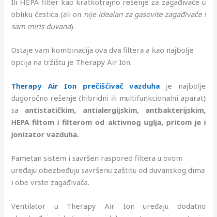
Ili HEPA filter kao kratkotrajno rešenje za zagađivače u
obliku čestica (ali on
nije idealan za gasovite zagađivače i
sam miris duvana
).
Ostaje vam kombinacija ova dva filtera a kao najbolje
opcija na tržištu je Therapy Air Ion.
Therapy Air Ion prečišćivač vazduha
je najbolje
dugoročno rešenje (hibridni ili multifunkcionalni aparat)
sa
antistatičkim, antialergijskim, antbakterijskim,
HEPA filtom i filterom od aktivnog uglja, pritom je i
jonizator vazduha.
Pametan sistem i savršen raspored filtera u ovom
uređaju obezbeđuju savršenu zaštitu od duvanskog dima
i obe vrste zagađivača.
Ventilator u Therapy Air Ion uređaju dodatno