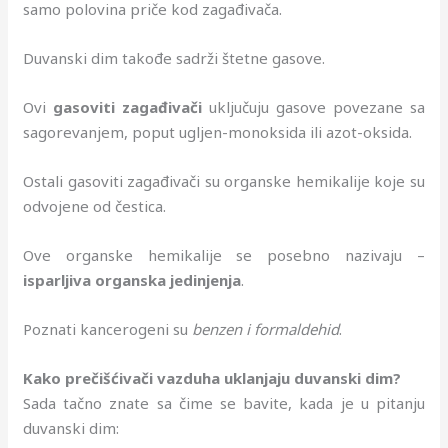
samo polovina priče kod zagađivača.
Duvanski dim takođe sadrži štetne gasove.
Ovi
gasoviti zagađivači
uključuju gasove povezane sa
sagorevanjem, poput ugljen-monoksida ili azot-oksida.
Ostali gasoviti zagađivači su organske hemikalije koje su
odvojene od čestica.
Ove organske hemikalije se posebno nazivaju –
isparljiva organska jedinjenja
.
Poznati kancerogeni su
benzen i formaldehid
.
Kako prečišćivači vazduha uklanjaju duvanski dim?
Sada tačno znate sa čime se bavite, kada je u pitanju
duvanski dim: