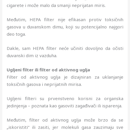
cigarete i može malo da smanji neprijatan miris.
Međutim, HEPA filter nije efikasan protiv toksičnih
gasova u duvanskom dimu, koji su potencijalno najgori
deo toga.
Dakle, sam HEPA filter neće učiniti dovoljno da očisti
duvanski dim iz vazduha.
Ugljeni filter ili filter od aktivnog uglja
Filter od aktivnog uglja je dizajniran za uklanjanje
toksičnih gasova i neprijatnih mirisa.
Ugljeni filteri su prvenstveno korisni za organska
jedinjenja – poznata kao gasoviti zagađivači ili isparenja.
Međutim, filter od aktivnog uglja može brzo da se
„iskoristiti“ ili zasiti, jer molekuli gasa zauzimaju sve