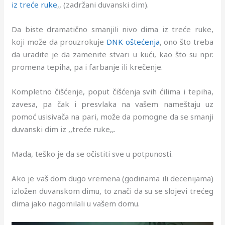
iz treće ruke
,, (zadržani duvanski dim).
Da biste dramatično smanjili nivo dima iz treće ruke,
koji može da prouzrokuje
DNK oštećenja
, ono što treba
da uradite je da zamenite stvari u kući, kao što su npr.
promena tepiha, pa i farbanje ili krečenje.
Kompletno čišćenje, poput čišćenja svih ćilima i tepiha,
zavesa, pa čak i presvlaka na vašem nameštaju uz
pomoć usisivača na pari, može da pomogne da se smanji
duvanski dim iz ,,treće ruke,,.
Mada, teško je da se očistiti sve u potpunosti.
Ako je vaš dom dugo vremena (godinama ili decenijama)
izložen duvanskom dimu, to znači da su se slojevi trećeg
dima jako nagomilali u vašem domu.