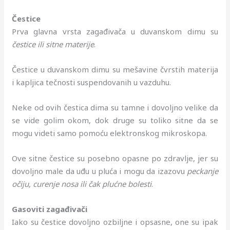
Čestice
Prva glavna vrsta zagađivača u duvanskom dimu su
čestice ili sitne materije
.
Čestice u duvanskom dimu su mešavine čvrstih materija
i kapljica tečnosti suspendovanih u vazduhu.
Neke od ovih čestica dima su tamne i dovoljno velike da
se vide golim okom, dok druge su toliko sitne da se
mogu videti samo pomoću elektronskog mikroskopa.
Ove sitne čestice su posebno opasne po zdravlje, jer su
dovoljno male da uđu u pluća i mogu da izazovu
peckanje
očiju, curenje nosa ili čak plućne bolesti
.
Gasoviti zagađivači
Iako su čestice dovoljno ozbiljne i opsasne, one su ipak