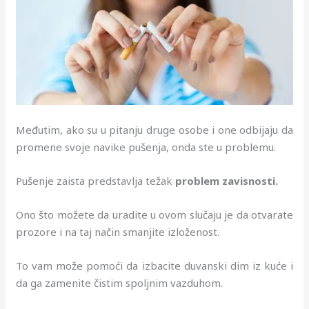
Međutim, ako su u pitanju druge osobe i one odbijaju da
promene svoje navike pušenja, onda ste u problemu.
Pušenje zaista predstavlja težak
problem zavisnosti.
Ono što možete da uradite u ovom slučaju je da otvarate
prozore i na taj način smanjite izloženost.
To vam može pomoći da izbacite duvanski dim iz kuće i
da ga zamenite čistim spoljnim vazduhom.