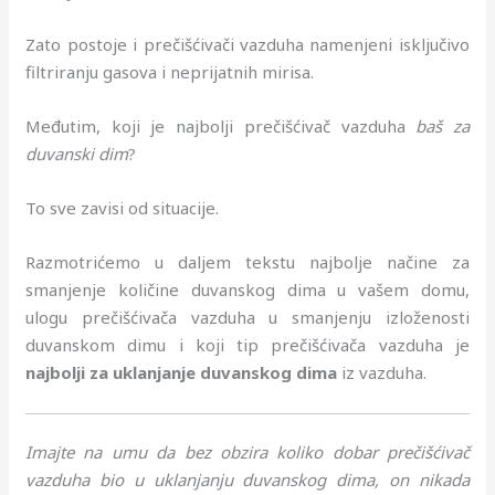
Zato postoje i prečišćivači vazduha namenjeni isključivo
filtriranju gasova i neprijatnih mirisa.
Međutim, koji je najbolji prečišćivač vazduha
baš za
duvanski dim
?
To sve zavisi od situacije.
Razmotrićemo u daljem tekstu najbolje načine za
smanjenje količine duvanskog dima u vašem domu,
ulogu prečišćivača vazduha u smanjenju izloženosti
duvanskom dimu i koji tip prečišćivača vazduha je
najbolji za uklanjanje duvanskog dima
iz vazduha.
Imajte na umu da bez obzira koliko dobar prečišćivač
vazduha bio u uklanjanju duvanskog dima, on nikada