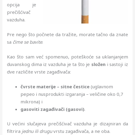
opcija je
prečišćivač
vazduha.
Pre nego što počnete da tražite, morate tačno da znate
sa
čime se bavite
.
Kao što sam već spomenuo, poteškoće sa uklanjanjem
duvanskog dima iz vazduha je ta što je
složen
i sastoji iz
dve različite vrste zagađivača:
čvrste materije – sitne čestice
(uglavnom
pepeo i nusprodukti izgaranja – veličine oko 0,7
mikrona) i
gasoviti zagađivači (gasovi)
.
U većini slučajeva prečišćivač vazduha je dizajniran da
filtrira
jednu ili drugu
vrstu zagađivača, a ne oba.