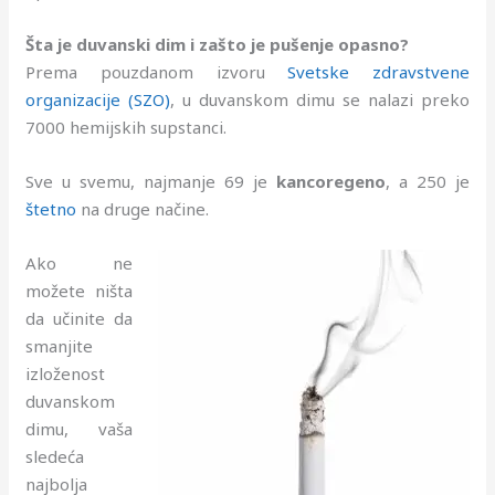
Šta je duvanski dim i zašto je
pušenje
opasno?
Prema pouzdanom izvoru
Svetske zdravstvene
organizacije (SZO)
, u duvanskom dimu se nalazi preko
7000 hemijskih supstanci.
Sve u svemu, najmanje 69 je
kancoregeno
, a 250 je
štetno
na druge načine.
Ako ne
možete ništa
da učinite da
smanjite
izloženost
duvanskom
dimu, vaša
sledeća
najbolja