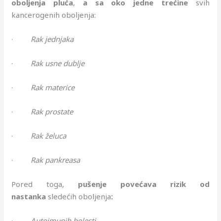
oboljenja
pluća
,
a sa oko jedne trećine
svih
kancerogenih oboljenja:
·
Rak jednjaka
·
Rak usne dublje
·
Rak materice
·
Rak prostate
·
Rak želuca
·
Rak pankreasa
Pored toga,
pušenje povećava rizik od
nastanka
sledećih oboljenja
:
·
Autoimunih bolesti