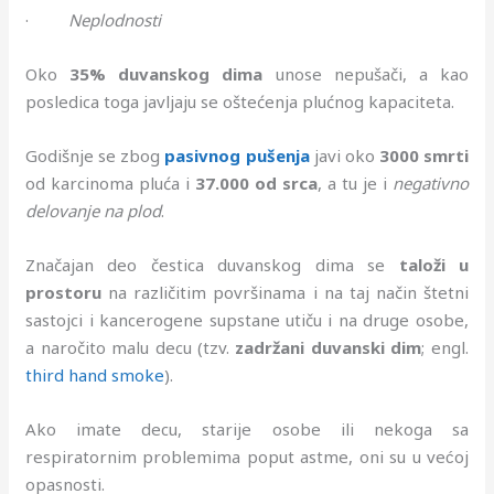
·
Neplodnosti
Oko
35% duvanskog dima
unose nepušači, a kao
posledica toga javljaju se oštećenja plućnog kapaciteta.
Godišnje se zbog
pasivnog pušenja
javi oko
3000 smrti
od karcinoma pluća i
37.000 od srca
, a tu je i
negativno
delovanje na plod
.
Značajan deo čestica duvanskog dima se
taloži u
prostoru
na različitim površinama i na taj način štetni
sastojci i kancerogene supstane utiču i na druge osobe,
a naročito malu decu (tzv.
zadržani duvanski dim
; engl.
third hand smoke
).
Ako imate decu, starije osobe ili nekoga sa
respiratornim problemima poput astme, oni su u većoj
opasnosti.