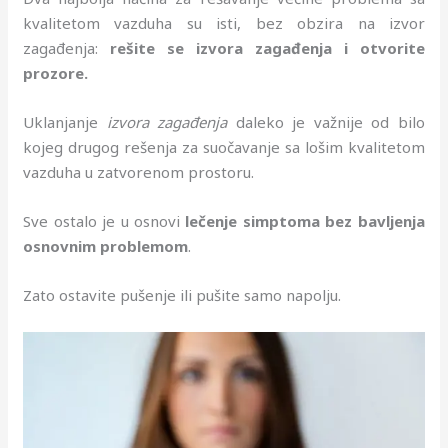
kvalitetom vazduha su isti, bez obzira na izvor
zagađenja:
rešite se izvora zagađenja i otvorite
prozore.
Uklanjanje
izvora zagađenja
daleko je važnije od bilo
kojeg drugog rešenja za suočavanje sa lošim kvalitetom
vazduha u zatvorenom prostoru.
Sve ostalo je u osnovi
lečenje simptoma bez bavljenja
osnovnim problemom
.
Zato ostavite pušenje ili pušite samo napolju.