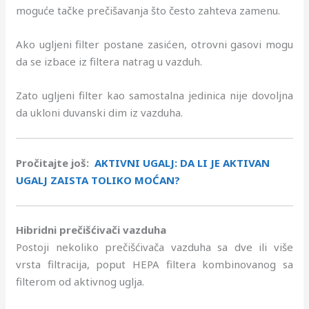
moguće tačke prečišavanja što često zahteva zamenu.
Ako ugljeni filter postane zasićen, otrovni gasovi mogu
da se izbace iz filtera natrag u vazduh.
Zato ugljeni filter kao samostalna jedinica nije dovoljna
da ukloni duvanski dim iz vazduha.
Pročitajte još:
AKTIVNI UGALJ: DA LI JE AKTIVAN
UGALJ ZAISTA TOLIKO MOĆAN?
Hibridni prečišćivači vazduha
Postoji nekoliko prečišćivača vazduha sa dve ili više
vrsta filtracija, poput HEPA filtera kombinovanog sa
filterom od aktivnog uglja.