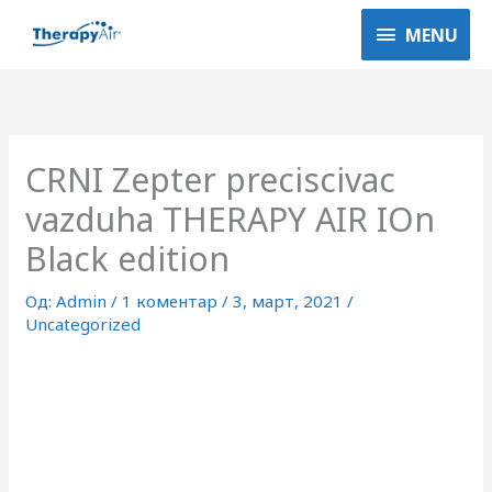
Пређи
MENU
MENU
на
садржај
CRNI Zepter preciscivac
vazduha THERAPY AIR IOn
Black edition
Од:
Admin
/
1 коментар
/
3, март, 2021
/
Uncategorized