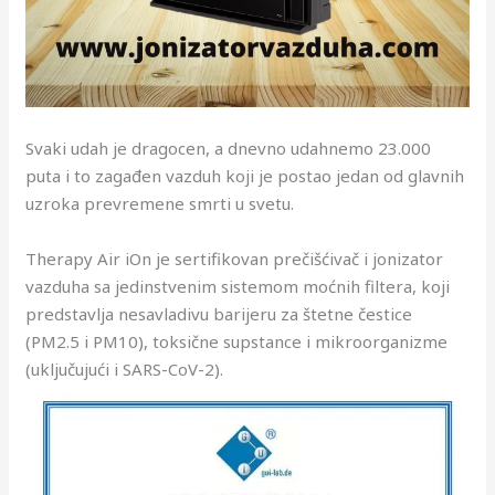
Svaki udah je dragocen, a dnevno udahnemo 23.000
puta i to zagađen vazduh koji je postao jedan od glavnih
uzroka prevremene smrti u svetu.
Therapy Air iOn je sertifikovan prečišćivač i jonizator
vazduha sa jedinstvenim sistemom moćnih filtera, koji
predstavlja nesavladivu barijeru za štetne čestice
(PM2.5 i PM10), toksične supstance i mikroorganizme
(uključujući i SARS-CoV-2).