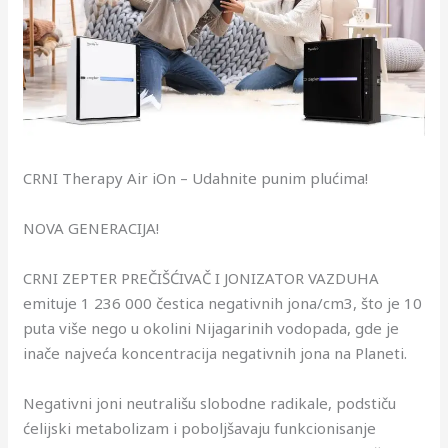
CRNI Therapy Air iOn – Udahnite punim plućima!
NOVA GENERACIJA!
CRNI ZEPTER PREČIŠĆIVAČ I JONIZATOR VAZDUHA
emituje 1 236 000 čestica negativnih jona/cm3, što je 10
puta više nego u okolini Nijagarinih vodopada, gde je
inače najveća koncentracija negativnih jona na Planeti.
Negativni joni neutrališu slobodne radikale, podstiču
ćelijski metabolizam i poboljšavaju funkcionisanje