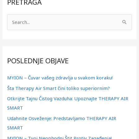
PRETRAGA
П
р
е
т
POSLEDNJE OBJAVE
р
а
MYION – Čuvar vašeg zdravlja u svakom koraku!
г
Šta Therapy Air Smart čini toliko superiornim?
а
з
Otkrijte Tajnu Čistog Vazduha: Upoznajte THERAPY AIR
а
SMART
:
Udahnite Osveženje: Predstavljamo THERAPY AIR
SMART
MYION – Tvoj Neophodni Štit Protiv Zagađenja!