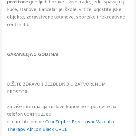
prostore
gde ljudi borave – žive, rade, jedu, spavaju tj.
kuće, stanove, kancelarije, škole, vrtiće, ugostiteljske
objekte, zdravstvene ustanove, sportske i rekreativne
centre itd.
GARANCIJA 5 GODINA!
DIŠITE ZDRAVO I BEZBEDNO U ZATVORENOM
PROSTORU!
Za više informacija i uslove kupovine – pozovite na
telefon 0641102380
ili naručite online
Crni Zepter Preciscivac Vazduha
Therapy Air Ion Black OVDE