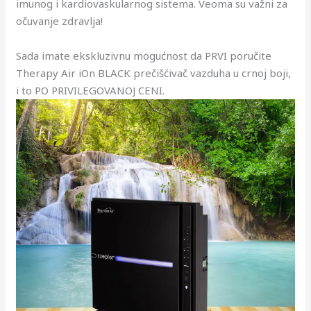
imunog i kardiovaskularnog sistema. Veoma su važni za
očuvanje zdravlja!
Sada imate ekskluzivnu mogućnost da PRVI poručite
Therapy Air iOn BLACK prečišćivač vazduha u crnoj boji,
i to PO PRIVILEGOVANOJ CENI.