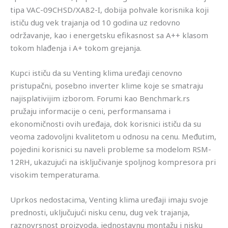
tipa VAC-09CHSD/XA82-I, dobija pohvale korisnika koji
ističu dug vek trajanja od 10 godina uz redovno
održavanje, kao i energetsku efikasnost sa A++ klasom
tokom hlađenja i A+ tokom grejanja.
Kupci ističu da su Venting klima uređaji cenovno
pristupačni, posebno inverter klime koje se smatraju
najisplativijim izborom. Forumi kao Benchmark.rs
pružaju informacije o ceni, performansama i
ekonomičnosti ovih uređaja, dok korisnici ističu da su
veoma zadovoljni kvalitetom u odnosu na cenu. Međutim,
pojedini korisnici su naveli probleme sa modelom RSM-
12RH, ukazujući na isključivanje spoljnog kompresora pri
visokim temperaturama.
Uprkos nedostacima, Venting klima uređaji imaju svoje
prednosti, uključujući nisku cenu, dug vek trajanja,
raznovrsnost proizvoda, jednostavnu montažu i nisku