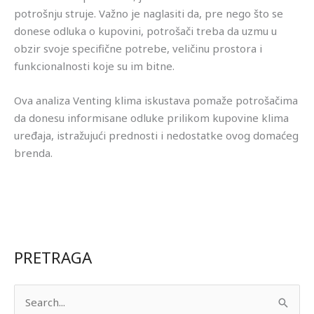
potrošnju struje. Važno je naglasiti da, pre nego što se
donese odluka o kupovini, potrošači treba da uzmu u
obzir svoje specifične potrebe, veličinu prostora i
funkcionalnosti koje su im bitne.
Ova analiza Venting klima iskustava pomaže potrošačima
da donesu informisane odluke prilikom kupovine klima
uređaja, istražujući prednosti i nedostatke ovog domaćeg
brenda.
PRETRAGA
П