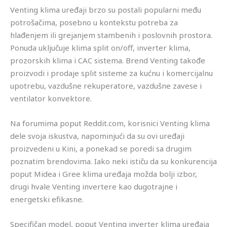
Venting klima uređaji brzo su postali popularni među
potrošačima, posebno u kontekstu potreba za
hlađenjem ili grejanjem stambenih i poslovnih prostora.
Ponuda uključuje klima split on/off, inverter klima,
prozorskih klima i CAC sistema. Brend Venting takođe
proizvodi i prodaje split sisteme za kućnu i komercijalnu
upotrebu, vazdušne rekuperatore, vazdušne zavese i
ventilator konvektore.
Na forumima poput Reddit.com, korisnici Venting klima
dele svoja iskustva, napominjući da su ovi uređaji
proizvedeni u Kini, a ponekad se poredi sa drugim
poznatim brendovima. Iako neki ističu da su konkurencija
poput Midea i Gree klima uređaja možda bolji izbor,
drugi hvale Venting invertere kao dugotrajne i
energetski efikasne.
Specifičan model, poput Venting inverter klima uređaja