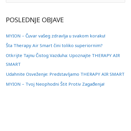
р
е
POSLEDNJE OBJAVE
т
р
MYION – Čuvar vašeg zdravlja u svakom koraku!
а
Šta Therapy Air Smart čini toliko superiornim?
г
Otkrijte Tajnu Čistog Vazduha: Upoznajte THERAPY AIR
а
SMART
з
Udahnite Osveženje: Predstavljamo THERAPY AIR SMART
а
MYION – Tvoj Neophodni Štit Protiv Zagađenja!
: