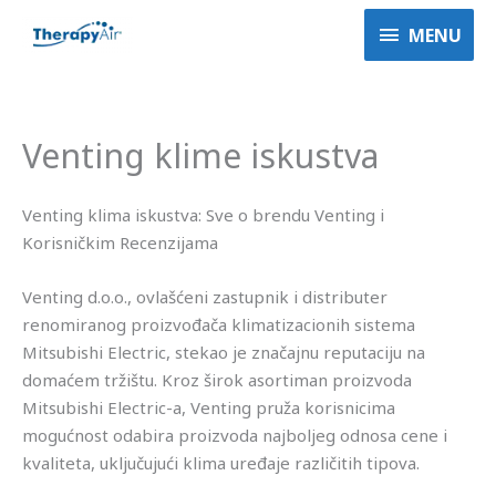
Пређи
MENU
MENU
на
садржај
Venting klime iskustva
Venting klima iskustva: Sve o brendu Venting i
Korisničkim Recenzijama
Venting d.o.o., ovlašćeni zastupnik i distributer
renomiranog proizvođača klimatizacionih sistema
Mitsubishi Electric, stekao je značajnu reputaciju na
domaćem tržištu. Kroz širok asortiman proizvoda
Mitsubishi Electric-a, Venting pruža korisnicima
mogućnost odabira proizvoda najboljeg odnosa cene i
kvaliteta, uključujući klima uređaje različitih tipova.